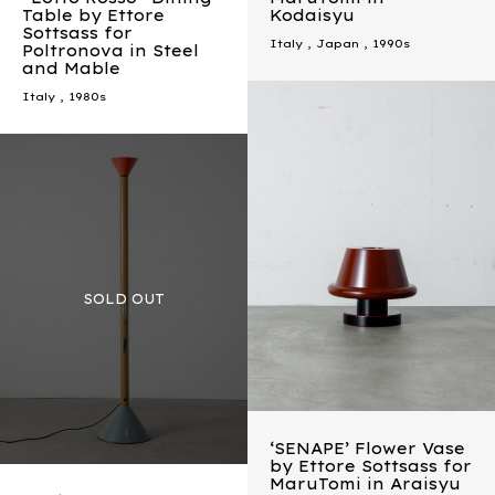
Table by Ettore
Kodaisyu
Sottsass for
Italy
,
Japan
,
1990s
Poltronova in Steel
and Mable
Italy
,
1980s
‘SENAPE’ Flower Vase
by Ettore Sottsass for
MaruTomi in Araisyu