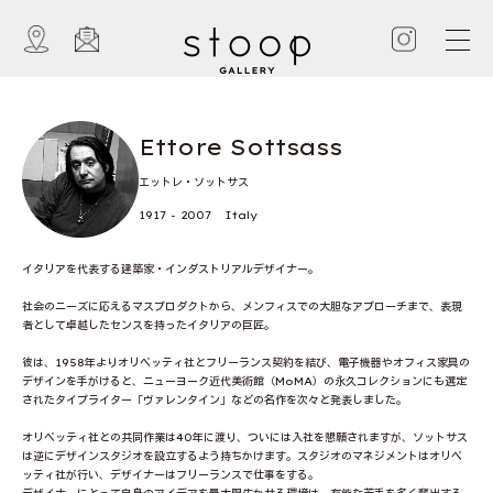
Ettore Sottsass
エットレ・ソットサス
1917 - 2007 Italy
イタリアを代表する建築家・インダストリアルデザイナー。
社会のニーズに応えるマスプロダクトから、メンフィスでの大胆なアプローチまで、表現
者として卓越したセンスを持ったイタリアの巨匠。
彼は、1958年よりオリベッティ社とフリーランス契約を結び、電子機器やオフィス家具の
デザインを手がけると、ニューヨーク近代美術館（MoMA）の永久コレクションにも選定
されたタイプライター「ヴァレンタイン」などの名作を次々と発表しました。
オリベッティ社との共同作業は40年に渡り、ついには入社を懇願されますが、ソットサス
は逆にデザインスタジオを設立するよう持ちかけます。スタジオのマネジメントはオリベ
ッティ社が行い、デザイナーはフリーランスで仕事をする。