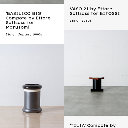
VASO 21 by Ettore
‘BASILICO BIG’
Sottsass for BITOSSI
Compote by Ettore
Italy
,
1960s
Sottsass for
MaruTomi
Italy
,
Japan
,
1990s
‘TILIA’ Compote by