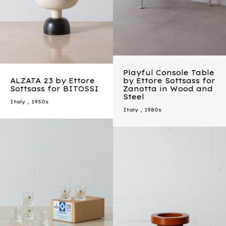
Playful Console Table
ALZATA 23 by Ettore
by Ettore Sottsass for
Sottsass for BITOSSI
Zanotta in Wood and
Steel
Italy
,
1950s
Italy
,
1980s