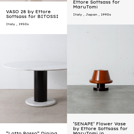
Ettore Sottsass for
MaruTomi
VASO 28 by Ettore
Italy
,
Japan
,
1990s
Sottsass for BITOSSI
Italy
,
1950s
‘SENAPE’ Flower Vase
by Ettore Sottsass for
“Lotto Rosso” Dining
MaruTomi in