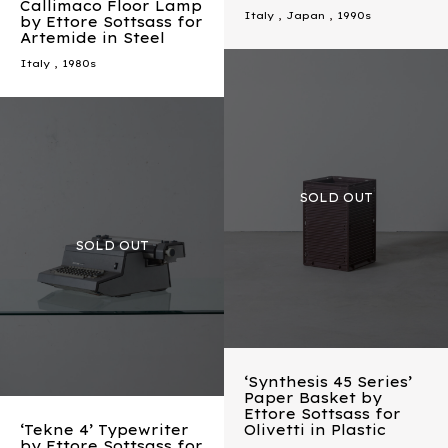
Callimaco Floor Lamp
Italy
,
Japan
,
1990s
by Ettore Sottsass for
Artemide in Steel
Italy
,
1980s
‘Synthesis 45 Series’
Paper Basket by
Ettore Sottsass for
‘Tekne 4’ Typewriter
Olivetti in Plastic
by Ettore Sottsass for