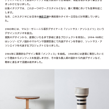
デザイナーにとって自身のアイデアを最大限生かせる環境は、有能な若手を多く輩出する
きっかけとなりました。
以後イタリアでは、これが一つのワークスタイルとなり、働く環境においても改革を起こ
します。
なお、このスタジオには日本の
梅田正徳
や美術家のタイガー立石などが所属していまし
た。
1980年には、マルコ・ザニーニら若手デザイナーと「ソットサス・アソシエイツ」という
デザインスタジオを設立。
家具のデザインから、建築にいたるまで多岐に渡るプロジェクトを担当し、1994-98年に
はレンゾ・ピアノ設計のマルペンサ国際空港にて内装デザインを手掛け、ソットサス・ア
ソシエイツを代表するプロジェクトとなりました。
1981年に国際的なデザイン集団「メンフィス」を結成。 1985年には建築に専念したいと
いう理由からメンフィスを脱退しますが、その後も個人邸の設計から内装デザインなど、
晩年に渡るまで活躍は続きました。