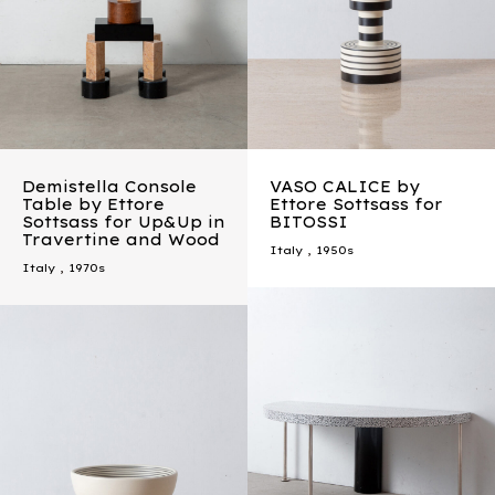
Demistella Console
VASO CALICE by
Table by Ettore
Ettore Sottsass for
Sottsass for Up&Up in
BITOSSI
Travertine and Wood
Italy
,
1950s
Italy
,
1970s