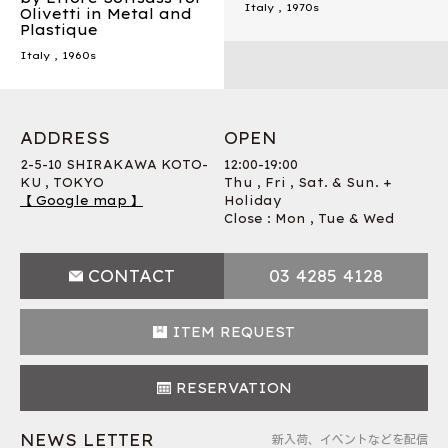
Italy
,
1970s
Olivetti in Metal and
Plastique
Italy
,
1960s
ADDRESS
OPEN
2-5-10 SHIRAKAWA KOTO-
12:00-19:00
KU , TOKYO
Thu , Fri , Sat. & Sun. +
【 Google map 】
Holiday
Close : Mon , Tue & Wed
CONTACT
03 4285 4128
ITEM REQUEST
RESERVATION
NEWS LETTER
新入荷、イベントなどを配信