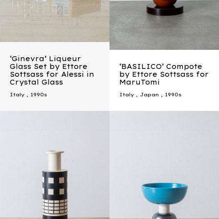
‘Ginevra’ Liqueur
Glass Set by Ettore
‘BASILICO’ Compote
Sottsass for Alessi in
by Ettore Sottsass for
Crystal Glass
MaruTomi
Italy
,
1990s
Italy
,
Japan
,
1990s