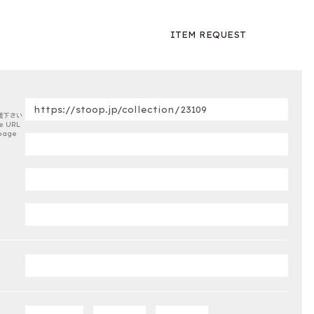
ITEM REQUEST
載下さい
e URL
page