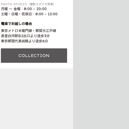
PHOTO STUDIO（撮影スタジオ営業）
月曜 〜 金曜：8:00 – 20:00
土曜・日曜・祝祭日：8:00 – 12:00
電車でお越しの場合
東京メトロ半蔵門線・都営大江戸線
清澄白河駅B2出口より徒歩3分
東京都現代美術館より徒歩6分
COLLECTION