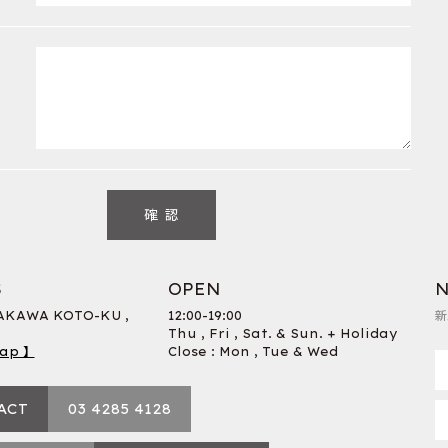
S
OPEN
N
RAKAWA KOTO-KU ,
12:00-19:00
新
Thu , Fri , Sat. & Sun. + Holiday
ap 】
Close : Mon , Tue & Wed
ACT
03 4285 4128