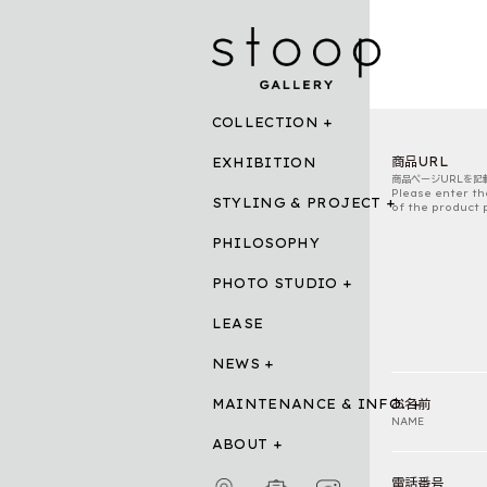
COLLECTION
商品URL
EXHIBITION
商品ページURLを記
Please enter th
STYLING & PROJECT
of the product 
PHILOSOPHY
PHOTO STUDIO
LEASE
NEWS
MAINTENANCE & INFO.
お名前
NAME
ABOUT
電話番号