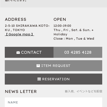
願いいたします。
ADDRESS
OPEN
2-5-10 SHIRAKAWA KOTO-
12:00-19:00
KU , TOKYO
Thu , Fri , Sat. & Sun. +
【 Google map 】
Holiday
Close : Mon , Tue & Wed
CONTACT
03 4285 4128
ITEM REQUEST
RESERVATION
NEWS LETTER
新入荷、イベントなどを配信