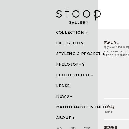
COLLECTION
商品URL
EXHIBITION
商品ページURLを記
Please enter th
STYLING & PROJECT
of the product 
PHILOSOPHY
PHOTO STUDIO
LEASE
NEWS
MAINTENANCE & INFO.
お名前
NAME
ABOUT
電話番号