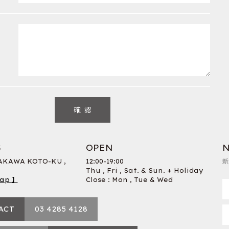
S
OPEN
N
RAKAWA KOTO-KU ,
12:00-19:00
新
Thu , Fri , Sat. & Sun. + Holiday
ap 】
Close : Mon , Tue & Wed
ACT
03 4285 4128