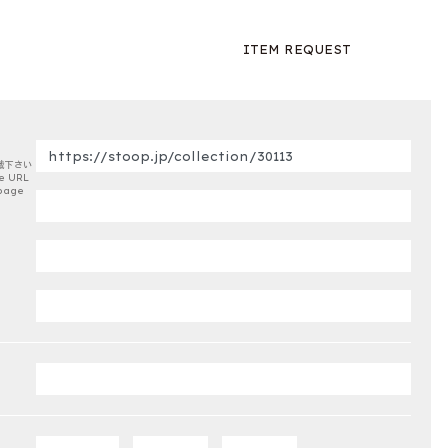
ITEM REQUEST
載下さい
e URL
page