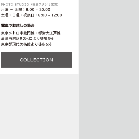
PHOTO STUDIO（撮影スタジオ営業）
月曜 〜 金曜：8:00 – 20:00
土曜・日曜・祝祭日：8:00 – 12:00
電車でお越しの場合
東京メトロ半蔵門線・都営大江戸線
清澄白河駅B2出口より徒歩3分
東京都現代美術館より徒歩6分
COLLECTION