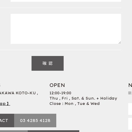
S
OPEN
N
RAKAWA KOTO-KU ,
12:00-19:00
新
Thu , Fri , Sat. & Sun. + Holiday
ap 】
Close : Mon , Tue & Wed
ACT
03 4285 4128