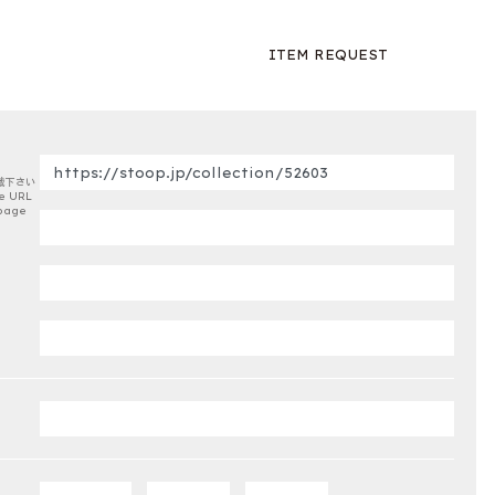
ITEM REQUEST
載下さい
e URL
page