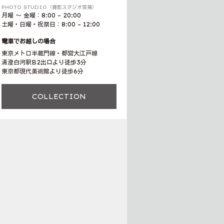
PHOTO STUDIO（撮影スタジオ営業）
月曜 〜 金曜：8:00 – 20:00
土曜・日曜・祝祭日：8:00 – 12:00
電車でお越しの場合
東京メトロ半蔵門線・都営大江戸線
清澄白河駅B2出口より徒歩3分
東京都現代美術館より徒歩6分
COLLECTION