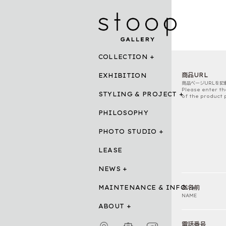
COLLECTION
商品URL
EXHIBITION
商品ページURLを記
Please enter th
STYLING & PROJECT
of the product 
PHILOSOPHY
PHOTO STUDIO
LEASE
NEWS
MAINTENANCE & INFO.
お名前
NAME
ABOUT
電話番号