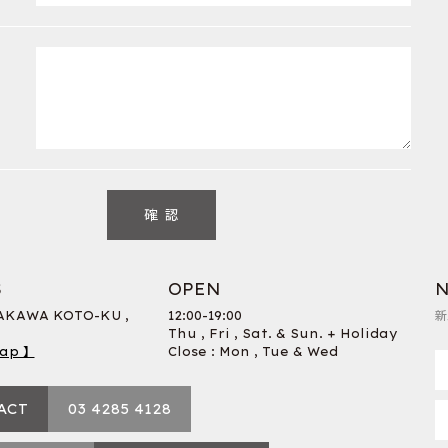
S
OPEN
N
RAKAWA KOTO-KU ,
12:00-19:00
新
Thu , Fri , Sat. & Sun. + Holiday
ap 】
Close : Mon , Tue & Wed
ACT
03 4285 4128