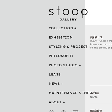
COLLECTION
商品URL
EXHIBITION
商品ページURLを記
Please enter th
STYLING & PROJECT
of the product 
PHILOSOPHY
PHOTO STUDIO
LEASE
NEWS
MAINTENANCE & INFO.
お名前
NAME
ABOUT
電話番号