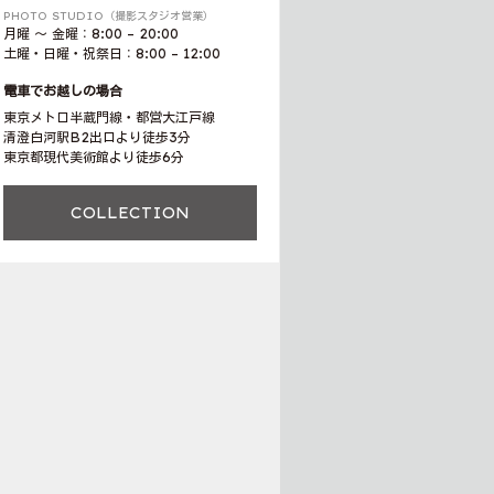
PHOTO STUDIO（撮影スタジオ営業）
月曜 〜 金曜：8:00 – 20:00
土曜・日曜・祝祭日：8:00 – 12:00
電車でお越しの場合
東京メトロ半蔵門線・都営大江戸線
清澄白河駅B2出口より徒歩3分
東京都現代美術館より徒歩6分
COLLECTION