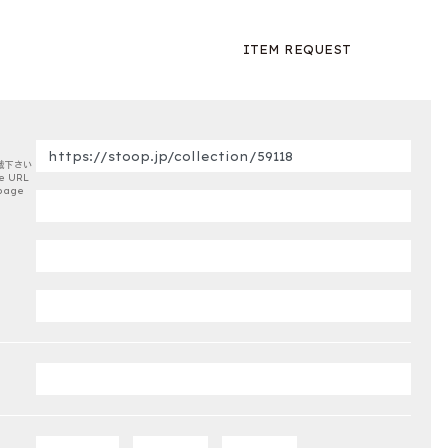
ITEM REQUEST
載下さい
e URL
page