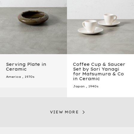
Serving Plate in
Coffee Cup & Saucer
Ceramic
Set by Sori Yanagi
for Matsumura & Co
America
,
1970s
in Ceramic
Japan
,
1940s
VIEW MORE