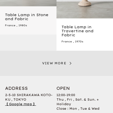
Table Lamp in Stone
and Fabric
France
,
1980s
Table Lamp in
Travertine and
Fabric
France
,
1970s
VIEW MORE
ADDRESS
OPEN
2-5-10 SHIRAKAWA KOTO-
12:00-19:00
KU , TOKYO
Thu , Fri , Sat. & Sun. +
【 Google map 】
Holiday
Close : Mon , Tue & Wed