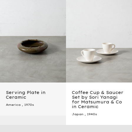
Serving Plate in
Coffee Cup & Saucer
Ceramic
Set by Sori Yanagi
for Matsumura & Co
America
,
1970s
in Ceramic
Japan
,
1940s