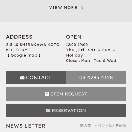
VIEW MORE
ADDRESS
OPEN
2-5-10 SHIRAKAWA KOTO-
12:00-19:00
KU , TOKYO
Thu , Fri , Sat. & Sun. +
【 Google map 】
Holiday
Close : Mon , Tue & Wed
CONTACT
03 4285 4128
ITEM REQUEST
RESERVATION
NEWS LETTER
新入荷、イベントなどを配信