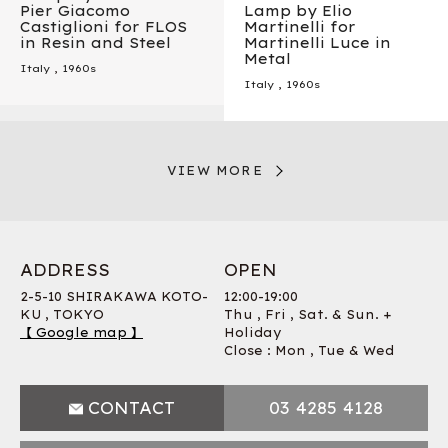
Pier Giacomo
Lamp by Elio
Castiglioni for FLOS
Martinelli for
in Resin and Steel
Martinelli Luce in
Metal
Italy
,
1960s
Italy
,
1960s
VIEW MORE
ADDRESS
OPEN
2-5-10 SHIRAKAWA KOTO-
12:00-19:00
KU , TOKYO
Thu , Fri , Sat. & Sun. +
【 Google map 】
Holiday
Close : Mon , Tue & Wed
CONTACT
03 4285 4128