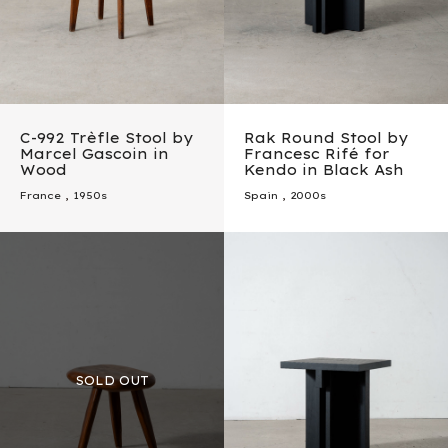
C-992 Trèfle Stool by
Rak Round Stool by
Marcel Gascoin in
Francesc Rifé for
Wood
Kendo in Black Ash
France
,
1950s
Spain
,
2000s