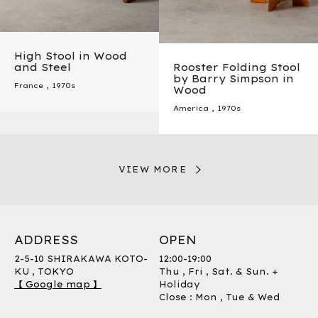
High Stool in Wood
and Steel
Rooster Folding Stool
by Barry Simpson in
France
,
1970s
Wood
America
,
1970s
VIEW MORE
ADDRESS
OPEN
2-5-10 SHIRAKAWA KOTO-
12:00-19:00
KU , TOKYO
Thu , Fri , Sat. & Sun. +
【 Google map 】
Holiday
Close : Mon , Tue & Wed