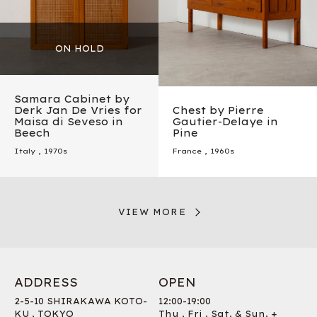
Samara Cabinet by
Derk Jan De Vries for
Chest by Pierre
Maisa di Seveso in
Gautier-Delaye in
Beech
Pine
Italy
,
1970s
France
,
1960s
VIEW MORE
ADDRESS
OPEN
2-5-10 SHIRAKAWA KOTO-
12:00-19:00
KU , TOKYO
Thu , Fri , Sat. & Sun. +