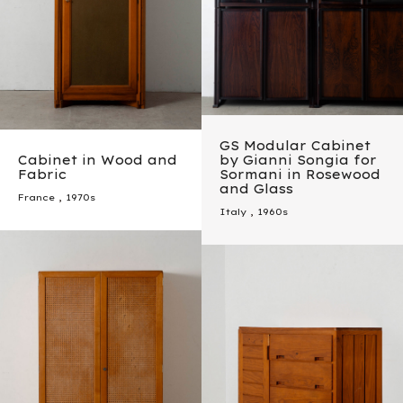
GS Modular Cabinet
Cabinet in Wood and
by Gianni Songia for
Fabric
Sormani in Rosewood
and Glass
France
,
1970s
Italy
,
1960s