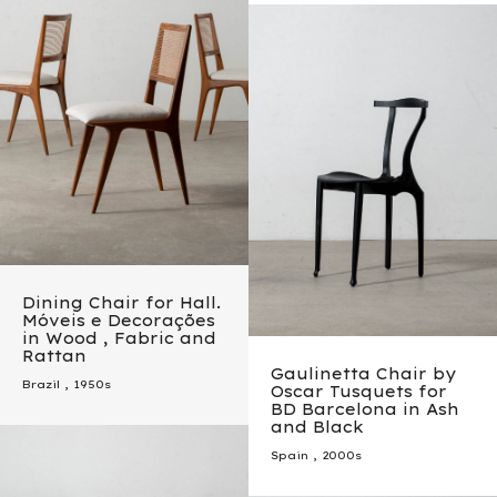
Dining Chair for Hall.
Móveis e Decorações
in Wood , Fabric and
Rattan
Gaulinetta Chair by
Brazil
,
1950s
Oscar Tusquets for
BD Barcelona in Ash
and Black
Spain
,
2000s