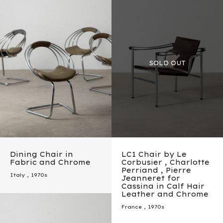
Dining Chair in
LC1 Chair by Le
Fabric and Chrome
Corbusier , Charlotte
Perriand , Pierre
Italy
,
1970s
Jeanneret for
Cassina in Calf Hair
Leather and Chrome
France
,
1970s