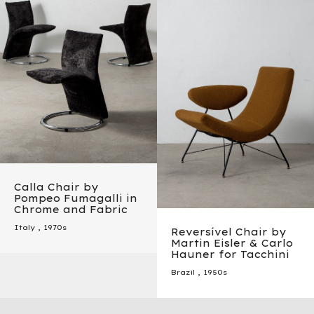
Calla Chair by
Pompeo Fumagalli in
Chrome and Fabric
Italy
,
1970s
Reversível Chair by
Martin Eisler & Carlo
Hauner for Tacchini
Brazil
,
1950s