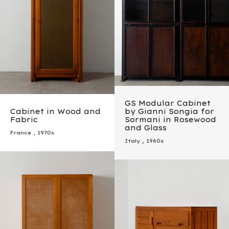
GS Modular Cabinet
Cabinet in Wood and
by Gianni Songia for
Fabric
Sormani in Rosewood
and Glass
France
,
1970s
Italy
,
1960s