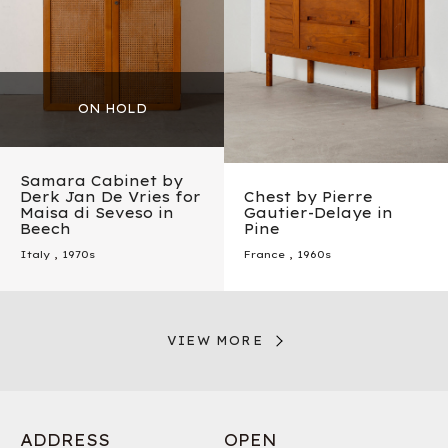
Samara Cabinet by
Derk Jan De Vries for
Chest by Pierre
Maisa di Seveso in
Gautier-Delaye in
Beech
Pine
Italy
,
1970s
France
,
1960s
VIEW MORE
ADDRESS
OPEN