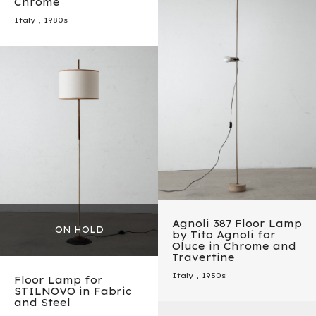
Chrome
Italy
,
1980s
Agnoli 387 Floor Lamp
by Tito Agnoli for
Oluce in Chrome and
Travertine
Italy
,
1950s
Floor Lamp for
STILNOVO in Fabric
and Steel