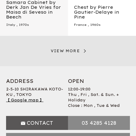
Samara Cabinet by
Derk Jan De Vries for
Chest by Pierre
Maisa di Seveso in
Gautier-Delaye in
Beech
Pine
Italy
,
1970s
France
,
1960s
VIEW MORE
ADDRESS
OPEN
2-5-10 SHIRAKAWA KOTO-
12:00-19:00
KU , TOKYO
Thu , Fri , Sat. & Sun. +
【 Google map 】
Holiday
Close : Mon , Tue & Wed
CONTACT
03 4285 4128