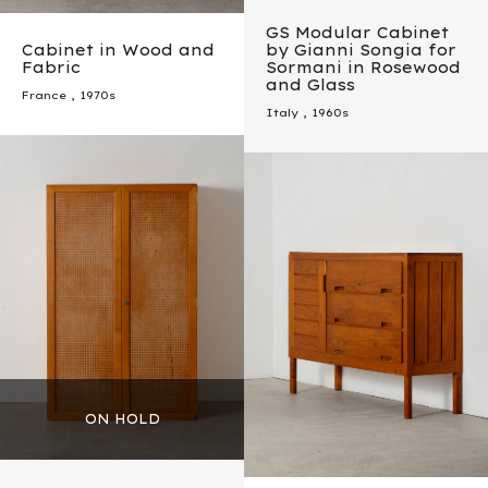
GS Modular Cabinet
Cabinet in Wood and
by Gianni Songia for
Fabric
Sormani in Rosewood
and Glass
France
,
1970s
Italy
,
1960s