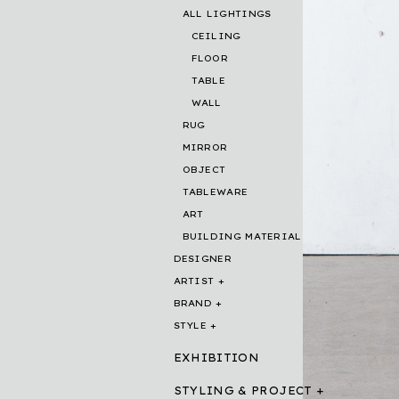
ALL LIGHTINGS
CEILING
FLOOR
TABLE
WALL
RUG
MIRROR
OBJECT
TABLEWARE
ART
BUILDING MATERIAL
DESIGNER
ARTIST
BRAND
STYLE
EXHIBITION
STYLING & PROJECT