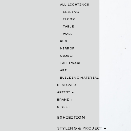
ALL LIGHTINGS
CEILING
FLOOR
TABLE
WALL
RUG
MIRROR
OBJECT
TABLEWARE
ART
BUILDING MATERIAL
DESIGNER
ARTIST
BRAND
STYLE
EXHIBITION
STYLING & PROJECT