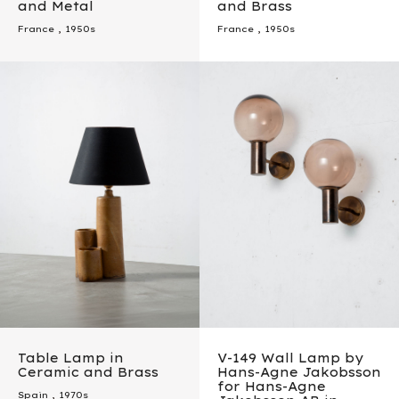
and Metal
and Brass
France
,
1950s
France
,
1950s
Table Lamp in
V-149 Wall Lamp by
Ceramic and Brass
Hans-Agne Jakobsson
for Hans-Agne
Spain
,
1970s