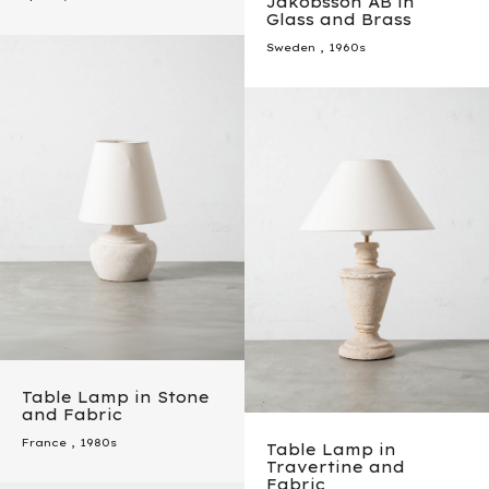
Jakobsson AB in
Glass and Brass
Sweden
,
1960s
Table Lamp in Stone
and Fabric
France
,
1980s
Table Lamp in
Travertine and
Fabric