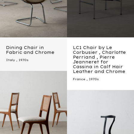
Dining Chair in
LC1 Chair by Le
Fabric and Chrome
Corbusier , Charlotte
Perriand , Pierre
Italy
,
1970s
Jeanneret for
Cassina in Calf Hair
Leather and Chrome
France
,
1970s