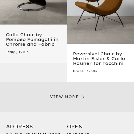
Calla Chair by
Pompeo Fumagalli in
Chrome and Fabric
Italy
,
1970s
Reversível Chair by
Martin Eisler & Carlo
Hauner for Tacchini
Brazil
,
1950s
VIEW MORE
ADDRESS
OPEN