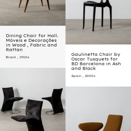
Dining Chair for Hall.
Móveis e Decorações
in Wood , Fabric and
Rattan
Gaulinetta Chair by
Brazil
,
1950s
Oscar Tusquets for
BD Barcelona in Ash
and Black
Spain
,
2000s