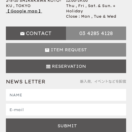
2-5-10 SHIRAKAWA KOTO-
12:00-19:00
KU , TOKYO
Thu , Fri , Sat. & Sun. +
【 Google map 】
Holiday
Close : Mon , Tue & Wed
CONTACT
03 4285 4128
ITEM REQUEST
RESERVATION
NEWS LETTER
新入荷、イベントなどを配信