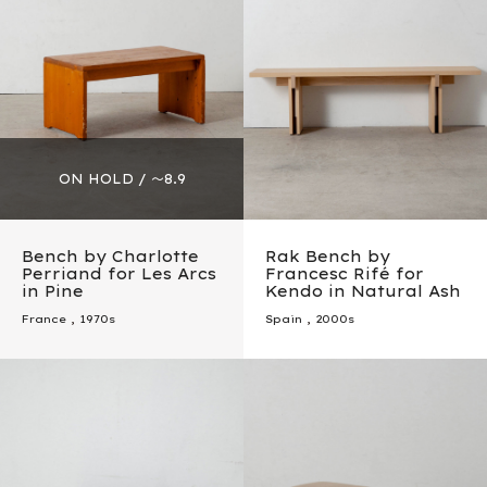
Bench by Charlotte
Rak Bench by
Perriand for Les Arcs
Francesc Rifé for
in Pine
Kendo in Natural Ash
France
,
1970s
Spain
,
2000s