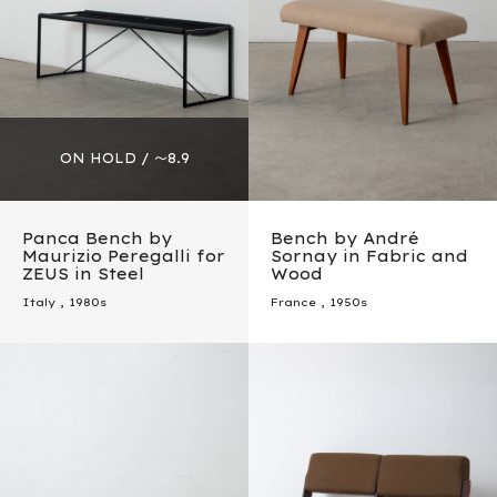
Panca Bench by
Bench by André
Maurizio Peregalli for
Sornay in Fabric and
ZEUS in Steel
Wood
Italy
,
1980s
France
,
1950s