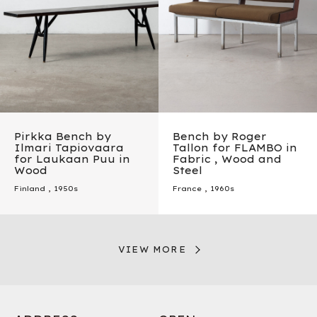
Pirkka Bench by
Bench by Roger
Ilmari Tapiovaara
Tallon for FLAMBO in
for Laukaan Puu in
Fabric , Wood and
Wood
Steel
Finland
,
1950s
France
,
1960s
VIEW MORE