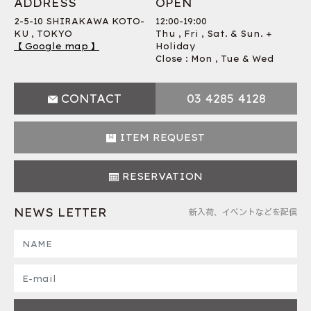
ADDRESS
OPEN
2-5-10 SHIRAKAWA KOTO-
12:00-19:00
KU , TOKYO
Thu , Fri , Sat. & Sun. +
【 Google map 】
Holiday
Close : Mon , Tue & Wed
CONTACT
03 4285 4128
ITEM REQUEST
RESERVATION
NEWS LETTER
新入荷、イベントなどを配信