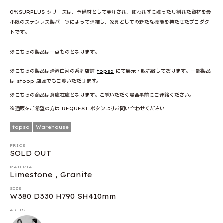
0%SURPLUS シリーズは、予備材として発注され、使われずに残ったり割れた資材を最
小限のステンレス製パーツによって連結し、家具としての新たな機能を持たせたプロダク
トです。
※こちらの製品は一点ものとなります。
※こちらの製品は清澄白河の系列店舗
topso
にて展示・販売致しております。一部製品
は stoop 店頭でもご覧いただけます。
※こちらの商品は倉庫在庫となります。ご覧いただく場合事前にご連絡ください。
※通販をご希望の方は REQUEST ボタンよりお問い合わせください
topso
Warehouse
PRICE
SOLD OUT
MATERIAL
Limestone , Granite
SIZE
W380 D330 H790 SH410mm
ARTIST