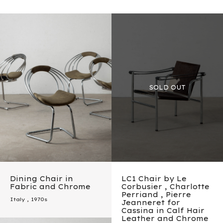
Dining Chair in
LC1 Chair by Le
Fabric and Chrome
Corbusier , Charlotte
Perriand , Pierre
Italy
,
1970s
Jeanneret for
Cassina in Calf Hair
Leather and Chrome