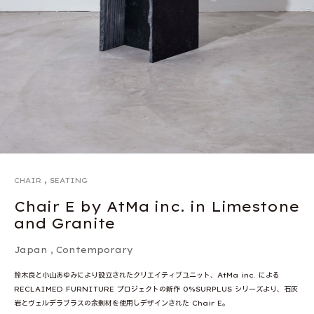
,
CHAIR
SEATING
Chair E by AtMa inc. in Limestone
and Granite
Japan
,
Contemporary
鈴木良と小山あゆみにより設立されたクリエイティブユニット、AtMa inc. による
RECLAIMED FURNITURE プロジェクトの新作 0%SURPLUS シリーズより、石灰
岩とヴェルデラブラスの余剰材を使用しデザインされた Chair E。