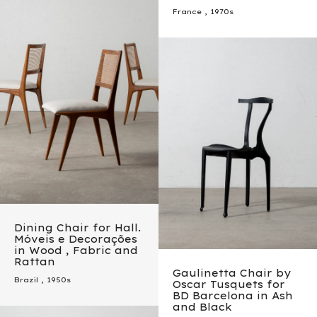
France
,
1970s
Dining Chair for Hall.
Móveis e Decorações
in Wood , Fabric and
Rattan
Gaulinetta Chair by
Brazil
,
1950s
Oscar Tusquets for
BD Barcelona in Ash
and Black