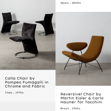
Spain
,
2000s
Calla Chair by
Pompeo Fumagalli in
Chrome and Fabric
Italy
,
1970s
Reversível Chair by
Martin Eisler & Carlo
Hauner for Tacchini
Brazil
,
1950s