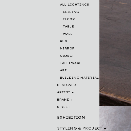
ALL LIGHTINGS
CEILING
FLOOR
TABLE
WALL
RUG
MIRROR
OBJECT
TABLEWARE
ART
BUILDING MATERIAL
DESIGNER
ARTIST
BRAND
STYLE
EXHIBITION
STYLING & PROJECT