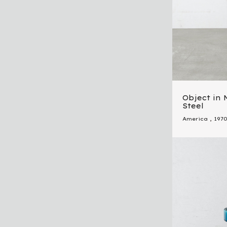
Object in 
Steel
America
,
1970