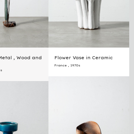
Metal , Wood and
Flower Vase in Ceramic
France
,
1970s
s