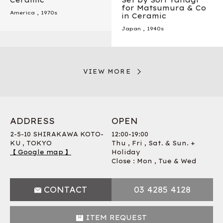
Ceramic
Set by Sori Yanagi
for Matsumura & Co
America
,
1970s
in Ceramic
Japan
,
1940s
VIEW MORE
ADDRESS
OPEN
2-5-10 SHIRAKAWA KOTO-
12:00-19:00
KU , TOKYO
Thu , Fri , Sat. & Sun. +
【 Google map 】
Holiday
Close : Mon , Tue & Wed
CONTACT
03 4285 4128
ITEM REQUEST