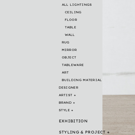
ALL LIGHTINGS
CEILING
FLOOR
TABLE
WALL
RUG
MIRROR
OBJECT
TABLEWARE
ART
BUILDING MATERIAL
DESIGNER
ARTIST
BRAND
STYLE
EXHIBITION
STYLING & PROJECT