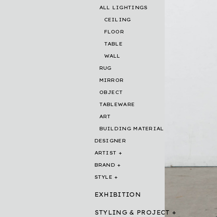
ALL LIGHTINGS
CEILING
FLOOR
TABLE
WALL
RUG
MIRROR
OBJECT
TABLEWARE
ART
BUILDING MATERIAL
DESIGNER
ARTIST
BRAND
STYLE
EXHIBITION
STYLING & PROJECT