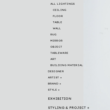
ALL LIGHTINGS
CEILING
FLOOR
TABLE
WALL
RUG
MIRROR
OBJECT
TABLEWARE
ART
BUILDING MATERIAL
DESIGNER
ARTIST
BRAND
STYLE
EXHIBITION
STYLING & PROJECT