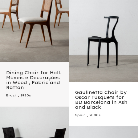
Dining Chair for Hall.
Móveis e Decorações
in Wood , Fabric and
Rattan
Gaulinetta Chair by
Brazil
,
1950s
Oscar Tusquets for
BD Barcelona in Ash
and Black
Spain
,
2000s