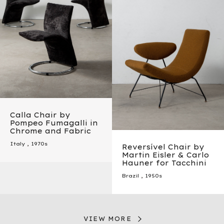
Calla Chair by
Pompeo Fumagalli in
Chrome and Fabric
Italy
,
1970s
Reversível Chair by
Martin Eisler & Carlo
Hauner for Tacchini
Brazil
,
1950s
VIEW MORE