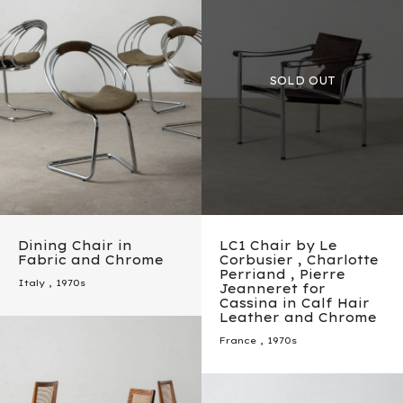
Dining Chair in
LC1 Chair by Le
Fabric and Chrome
Corbusier , Charlotte
Perriand , Pierre
Italy
,
1970s
Jeanneret for
Cassina in Calf Hair
Leather and Chrome
France
,
1970s