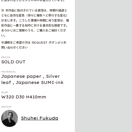
に刻まれるプロセスそのものを提示しています。
※ 本作品に貼付されている銀箔は、時間の経過と
ともに自然な変色（徐々に暖色へと移行する変化）
が生じます。こうした環境や時間に伴う変容は、福
田作品に一貫する制作における基本的な態度です。
あらかじめご理解のうえ、ご購入をご検討くださ
い。
※通販をご希望の方は REQUEST ボタンよりお
問い合わせください
PRICE
SOLD OUT
MATERIAL
Japanese paper , Silver
leaf , Japanese SUMI-ink
SIZE
W320 D30 H410mm
ARTIST
Shuhei Fukuda