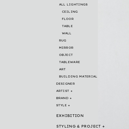
ALL LIGHTINGS
CEILING
FLOOR
TABLE
WALL
RUG
MIRROR
OBJECT
TABLEWARE
ART
BUILDING MATERIAL
DESIGNER
ARTIST
BRAND
STYLE
EXHIBITION
STYLING & PROJECT