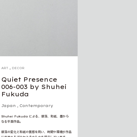
,
ART
DECOR
Quiet Presence
006-003 by Shuhei
Fukuda
Japan
,
Contemporary
Shuhei Fukuda による、銀箔、和紙、墨から
なる平面作品。
銀箔の変化と和紙の質感を用い、時間や環境が作品