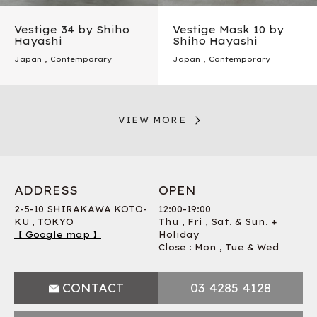
Vestige 34 by Shiho
Vestige Mask 10 by
Hayashi
Shiho Hayashi
Japan
,
Contemporary
Japan
,
Contemporary
VIEW MORE
ADDRESS
OPEN
2-5-10 SHIRAKAWA KOTO-
12:00-19:00
KU , TOKYO
Thu , Fri , Sat. & Sun. +
【 Google map 】
Holiday
Close : Mon , Tue & Wed
CONTACT
03 4285 4128