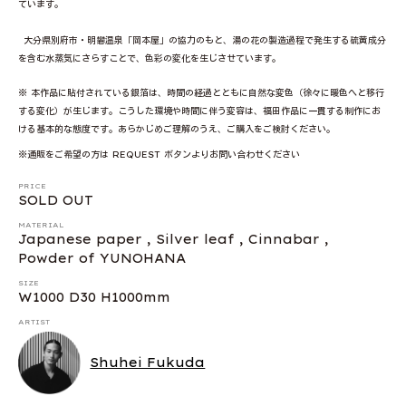
ています。
大分県別府市・明礬温泉「岡本屋」の協力のもと、湯の花の製造過程で発生する硫黄成分
を含む水蒸気にさらすことで、色彩の変化を生じさせています。
※ 本作品に貼付されている銀箔は、時間の経過とともに自然な変色（徐々に暖色へと移行
する変化）が生じます。こうした環境や時間に伴う変容は、福田作品に一貫する制作にお
ける基本的な態度です。あらかじめご理解のうえ、ご購入をご検討ください。
※通販をご希望の方は REQUEST ボタンよりお問い合わせください
PRICE
SOLD OUT
MATERIAL
Japanese paper , Silver leaf , Cinnabar ,
Powder of YUNOHANA
SIZE
W1000 D30 H1000mm
ARTIST
Shuhei Fukuda