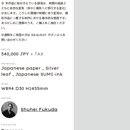
※ 本作品に貼付されている銀箔は、時間の経過と
ともに自然な変色（徐々に暖色へと移行する変化）
が生じます。こうした環境や時間に伴う変容は、福
田作品に一貫する制作における基本的な態度です。
あらかじめご理解のうえ、ご購入をご検討くださ
い。
※通販をご希望の方は REQUEST ボタンよりお
問い合わせください
PRICE
540,000 JPY
+ TAX
MATERIAL
Japanese paper , Silver
leaf , Japanese SUMI-ink
SIZE
W894 D30 H1455mm
ARTIST
Shuhei Fukuda
FOCUS ON