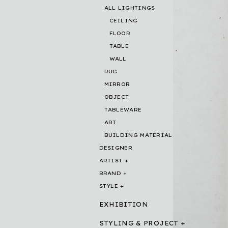
ALL LIGHTINGS
CEILING
FLOOR
TABLE
WALL
RUG
MIRROR
OBJECT
TABLEWARE
ART
BUILDING MATERIAL
DESIGNER
ARTIST
BRAND
STYLE
EXHIBITION
STYLING & PROJECT