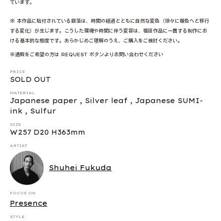
ています。
※ 本作品に貼付されている銀箔は、時間の経過とともに自然な変色（徐々に暖色へと移行
する変化）が生じます。こうした環境や時間に伴う変容は、福田作品に一貫する制作にお
ける基本的な態度です。あらかじめご理解のうえ、ご購入をご検討ください。
※通販をご希望の方は REQUEST ボタンよりお問い合わせください
PRICE
SOLD OUT
MATERIAL
Japanese paper , Silver leaf , Japanese SUMI-
ink , Sulfur
SIZE
W257 D20 H363mm
ARTIST
Shuhei Fukuda
FOCUS ON
Presence
STYLE