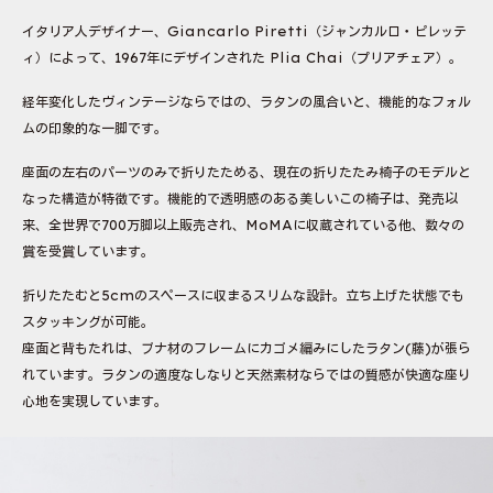
イタリア人デザイナー、Giancarlo Piretti（ジャンカルロ・ピレッテ
ィ）によって、1967年にデザインされた Plia Chai（プリアチェア）。
経年変化したヴィンテージならではの、ラタンの風合いと、機能的なフォル
ムの印象的な一脚です。
座面の左右のパーツのみで折りたためる、現在の折りたたみ椅子のモデルと
なった構造が特徴です。機能的で透明感のある美しいこの椅子は、発売以
来、全世界で700万脚以上販売され、MoMAに収蔵されている他、数々の
賞を受賞しています。
折りたたむと5cmのスペースに収まるスリムな設計。立ち上げた状態でも
スタッキングが可能。
座面と背もたれは、ブナ材のフレームにカゴメ編みにしたラタン(藤)が張ら
れています。ラタンの適度なしなりと天然素材ならではの質感が快適な座り
心地を実現しています。