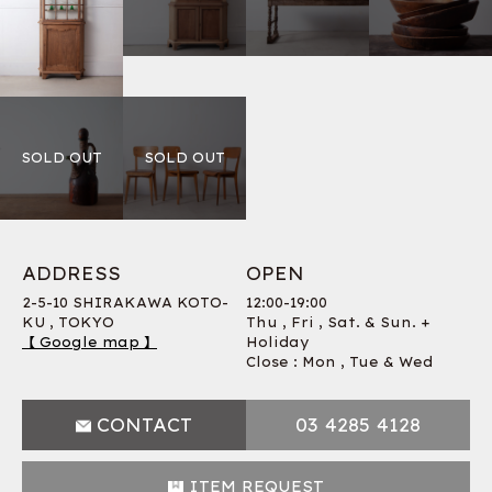
ADDRESS
OPEN
2-5-10 SHIRAKAWA KOTO-
12:00-19:00
KU , TOKYO
Thu , Fri , Sat. & Sun. +
【 Google map 】
Holiday
Close : Mon , Tue & Wed
CONTACT
03 4285 4128
ITEM REQUEST