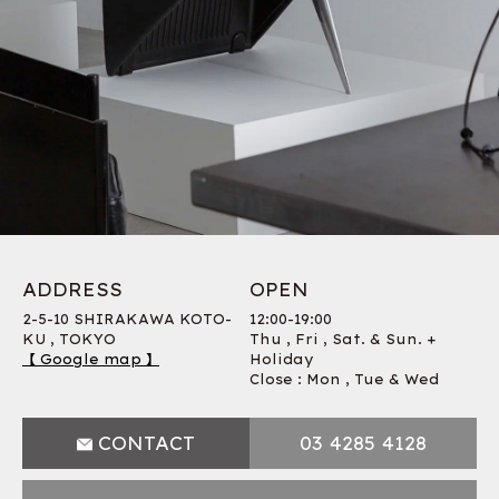
ADDRESS
OPEN
2-5-10 SHIRAKAWA KOTO-
12:00-19:00
KU , TOKYO
Thu , Fri , Sat. & Sun. +
【 Google map 】
Holiday
Close : Mon , Tue & Wed
CONTACT
03 4285 4128