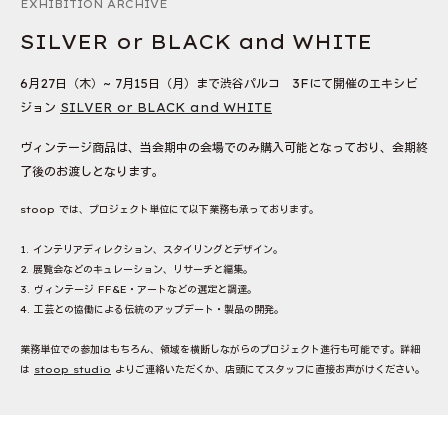
EXHIBITION ARCHIVE
SILVER or BLACK and WHITE
6月27日（木）~ 7月15日（月）まで渋谷パルコ 3Fにて開催のエキシビ
ジョン
SILVER or BLACK and WHITE
ヴィンテージ商品は、当会期中の会場でのみ購入可能となっており、会期終
了後のお渡しとなります。
stoop では、プロジェクト単位にて以下業務も承っております。
1. インテリアディレクション、スタイリングとデザイン。
2. 展覧会などのキュレーション、リサーチと編集。
3. ヴィンテージ FF&E・アートなどの選定と調達。
4. 工芸との協働による伝統のアップデート・製品の開発。
業務単位での参加はもちろん、領域を横断しながらのプロジェクト進行も可能です。詳細
は
stoop studio
よりご連絡いただくか、店頭にてスタッフに直接お声がけください。