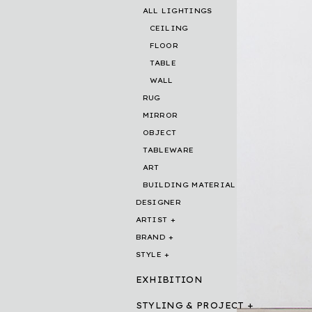
ALL LIGHTINGS
CEILING
FLOOR
TABLE
WALL
RUG
MIRROR
OBJECT
TABLEWARE
ART
BUILDING MATERIAL
DESIGNER
ARTIST
BRAND
STYLE
EXHIBITION
STYLING & PROJECT