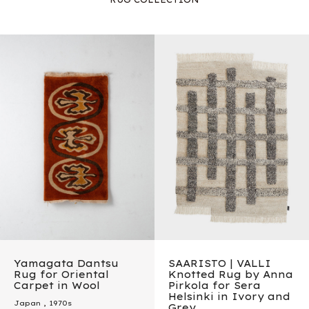
Yamagata Dantsu
SAARISTO | VALLI
Rug for Oriental
Knotted Rug by Anna
Carpet in Wool
Pirkola for Sera
Helsinki in Ivory and
Japan
,
1970s
Grey