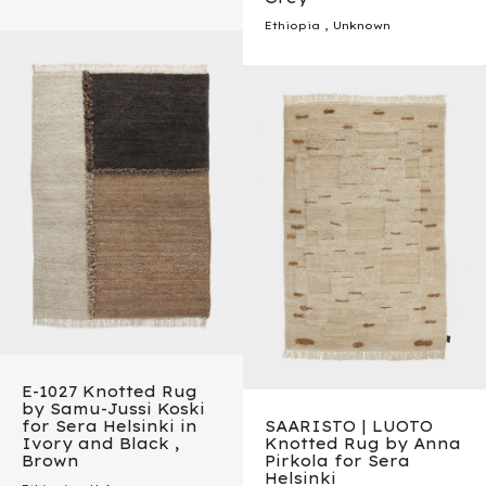
Ethiopia
, Unknown
E-1027 Knotted Rug
by Samu-Jussi Koski
for Sera Helsinki in
SAARISTO | LUOTO
Ivory and Black ,
Knotted Rug by Anna
Brown
Pirkola for Sera
Helsinki