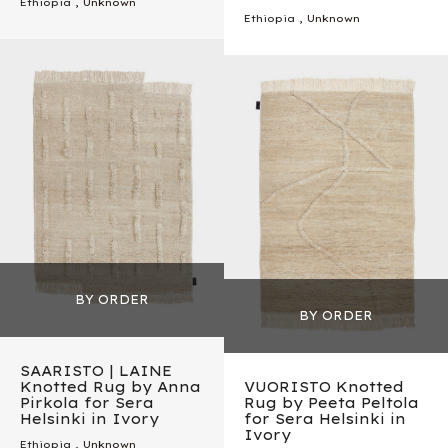
Ethiopia
, Unknown
Ethiopia
, Unknown
SAARISTO | LAINE
Knotted Rug by Anna
VUORISTO Knotted
Pirkola for Sera
Rug by Peeta Peltola
Helsinki in Ivory
for Sera Helsinki in
Ivory
Ethiopia
, Unknown