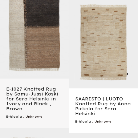
E-1027 Knotted Rug
by Samu-Jussi Koski
for Sera Helsinki in
SAARISTO | LUOTO
Ivory and Black ,
Knotted Rug by Anna
Brown
Pirkola for Sera
Helsinki
Ethiopia
, Unknown
Ethiopia
, Unknown