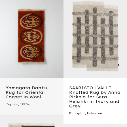
Yamagata Dantsu
SAARISTO | VALLI
Rug for Oriental
Knotted Rug by Anna
Carpet in Wool
Pirkola for Sera
Helsinki in Ivory and
Japan
,
1970s
Grey
Ethiopia
, Unknown