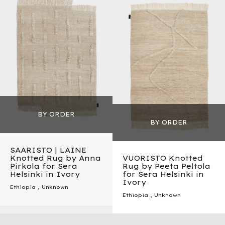
SAARISTO | LAINE
Knotted Rug by Anna
VUORISTO Knotted
Pirkola for Sera
Rug by Peeta Peltola
Helsinki in Ivory
for Sera Helsinki in
Ivory
Ethiopia
, Unknown
Ethiopia
, Unknown