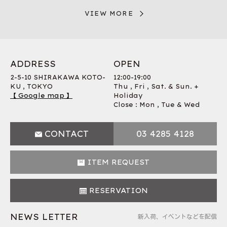
VIEW MORE
ADDRESS
OPEN
2-5-10 SHIRAKAWA KOTO-
12:00-19:00
KU , TOKYO
Thu , Fri , Sat. & Sun. +
【 Google map 】
Holiday
Close : Mon , Tue & Wed
CONTACT
03 4285 4128
ITEM REQUEST
RESERVATION
NEWS LETTER
新入荷、イベントなどを配信