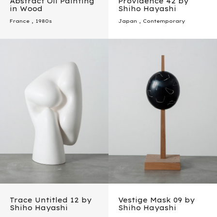
Abstract Oil Painting
Providence 42 by
in Wood
Shiho Hayashi
France
,
1980s
Japan
,
Contemporary
Trace Untitled 12 by
Vestige Mask 09 by
Shiho Hayashi
Shiho Hayashi