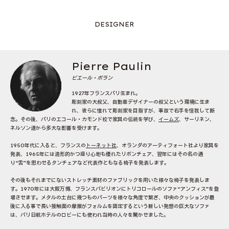
DESIGNER
Pierre Paulin
ピエール・ポラン
1927年フランスパリ生まれ。
彫刻家の大叔父、自動車デザイナーの叔父という環境に生ま
れ、彼らに憧れて彫刻家を目指すが、事故で右手を怪我して断
念。その後、パリのエコール・カモンド校で家具の伝統を学び、
イームズ
、サーリネン、
ネルソン達から多大な影響を受けます。
1950年代に入ると、フランスの
トーネット社
、オランダのアーティフォート社より家具を
発表、1965年には造形的かつ座り心地も優れたリボンチェア、翌年にはその名の通
り“舌”を思わせるタンチェアなど代表作ともなる椅子を発表します。
その後もそれまでにないストレッチ素材のファブリックを用いた様々な椅子を発表しま
す。1970年には大阪万博、フランスパビリオンにトリコロールのソファ“アンフィス”を登
場させます。メタルの土台に幾つものパーツを様々な角度で繋ぎ、中央のクッションが最
後に入る事で長い接触面の摩擦がフォルムを固定するという新しい発想の巨大なソファ
は、パリ日航ホテルのロビーにも使われ当時の人々を驚かせました。