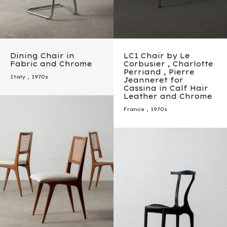
Dining Chair in
LC1 Chair by Le
Fabric and Chrome
Corbusier , Charlotte
Perriand , Pierre
Italy
,
1970s
Jeanneret for
Cassina in Calf Hair
Leather and Chrome
France
,
1970s