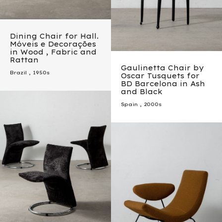
Dining Chair for Hall.
Móveis e Decorações
in Wood , Fabric and
Rattan
Gaulinetta Chair by
Brazil
,
1950s
Oscar Tusquets for
BD Barcelona in Ash
and Black
Spain
,
2000s