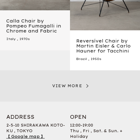
Calla Chair by
Pompeo Fumagalli in
Chrome and Fabric
Italy
,
1970s
Reversível Chair by
Martin Eisler & Carlo
Hauner for Tacchini
Brazil
,
1950s
VIEW MORE
ADDRESS
OPEN
2-5-10 SHIRAKAWA KOTO-
12:00-19:00
KU , TOKYO
Thu , Fri , Sat. & Sun. +
【 Google map 】
Holiday