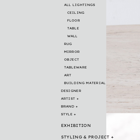
ALL LIGHTINGS
CEILING
FLOOR
TABLE
WALL
RUG
MIRROR
OBJECT
TABLEWARE
ART
BUILDING MATERIAL
DESIGNER
ARTIST
BRAND
STYLE
EXHIBITION
STYLING & PROJECT