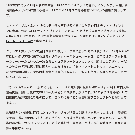
1953年にミラノ工科大学を卒業後、1956年からはミラノで建築、インテリア、産業、舞
台美術のデザインに携わる傍ら、55年から65年まで建築雑誌カサベラの編集に携わりま
す。
ストッピーノなどネオ・リベルティ派の若手が多く参加した第12回ミラノ・トリエンナー
レに参加、翌第13回ミラノ・トリエンナーレでは、イタリア館の展示でグランプリ受賞。
64年には下部が照明、上部が花瓶の機能を持つユニークな照明 GLOVA デスクランプを
Fontana Arte社
で手掛けます。
こうして工業デザインで注目を集めた彼女は、次第に展示空間の仕事が増え、66年から67
年にはイタリアを代表する企業オリベッティーのショールームを、翌年にはフィアット社
のショールームといった一流企業とのコラボレーションによって、駆け出しデザイナーだ
った彼女の名声は瞬く間に国内外に広まります。当時フィアットのトップ（アニェッリ）
からの信頼は厚く、その自宅改修を依頼されるなど、生涯にわたって家族ぐるみの付き合
いとなりました。
こうして迎えた69年、恩師であるロジェルスの死を境に転機を迎えます。70年には個人事
務所開設、設計活動に力をいれ個人住宅などを多数手がけます。70年台には建築家として
国際的な名声を盤石なものにして、数々の代表作となる美術館プロジェクトへと繋がって
きます。
鉄道駅を文化施設に回収したコンヴァージョン建築の先駆けであるパリのオルセー美術館
で実績を得た彼女は、パリ ポンピドゥー内の近代美術館、バルセロナのカタルーニャ美
術館の改修、サンフランシスコ・アジア美術館、東京のイタリア文化会館など、数々の建
築を手掛けました。