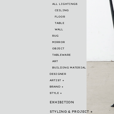
ALL LIGHTINGS
CEILING
FLOOR
TABLE
WALL
RUG
MIRROR
OBJECT
TABLEWARE
ART
BUILDING MATERIAL
DESIGNER
ARTIST
BRAND
STYLE
EXHIBITION
STYLING & PROJECT