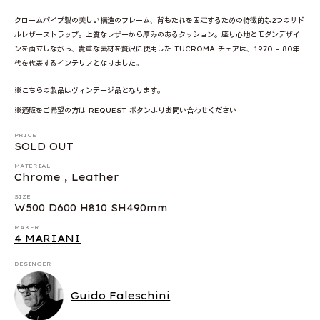
クロームパイプ製の美しい構造のフレーム、背もたれを固定するための特徴的な2つのサド
ルレザーストラップ。上質なレザーから厚みのあるクッション。座り心地とモダンデザイ
ンを両立しながら、貴重な素材を贅沢に使用した TUCROMA チェアは、1970 - 80年
代を代表するインテリアとなりました。
※こちらの製品はヴィンテージ品となります。
※通販をご希望の方は REQUEST ボタンよりお問い合わせください
PRICE
SOLD OUT
MATERIAL
Chrome , Leather
SIZE
W500 D600 H810 SH490mm
MAKER
4 MARIANI
DESINGER
Guido Faleschini