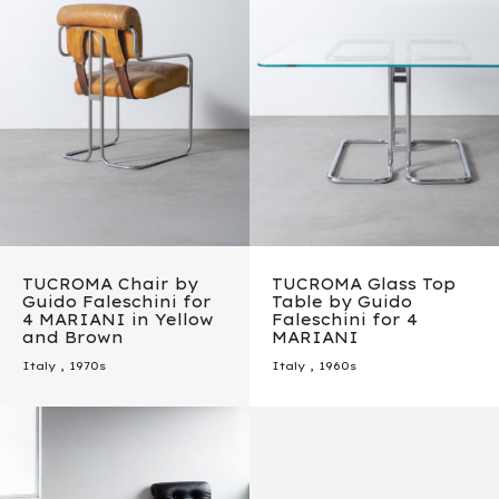
TUCROMA Chair by
TUCROMA Glass Top
Guido Faleschini for
Table by Guido
4 MARIANI in Yellow
Faleschini for 4
and Brown
MARIANI
Italy
,
1970s
Italy
,
1960s