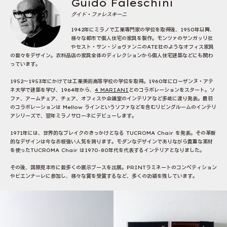
Guido Faleschini
グイド・ファレスキーニ
1942年にミラノで工業専門家の学位を取得後、1950年以降、
様々な都市で個人住宅の家具を製作。モンツァのサンガッリ社
やセスト・サン・ジョヴァンニのATE社のようなオフィス家具
の数々をデザイン。衣料品店の家具全体のディレクションから個人住宅建築などにも関わ
っています。
1952〜1953年にかけては工業美術高等学校の学位を取得。1960年にローザンヌ・アテ
ネ大学で建築を学び、1964年から、
4 MARIANI
とのコラボレーションをスタート。ソ
ファ、アームチェア、チェア、オフィスや会議室のインテリアなど多岐に渡り発表。最初
のコラボレーションは Mellow ラインというソファなどを含むリビングルームのインテリ
アシリーズで、翌年ミラノサローネにデビューします。
1971年には、世界的なブレイクのきっかけとなる TUCROMA Chair を発表。その革新
的なデザインは今なお根強い人気を誇ります。モダンなデザインでありながら貴重な素材
を使ったTUCROMA Chair は1970-80年代を代表するインテリアとなりました。
その後、国際見本市に数多くの展示ブースを出展。PRINTラミネートのコンペティション
やビエンナーレに参加し、様々な賞を受賞するなど、多くの功績を残しています。