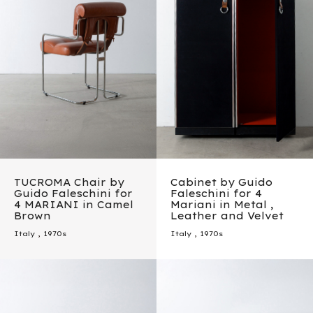
TUCROMA Chair by
Cabinet by Guido
Guido Faleschini for
Faleschini for 4
4 MARIANI in Camel
Mariani in Metal ,
Brown
Leather and Velvet
Italy
,
1970s
Italy
,
1970s