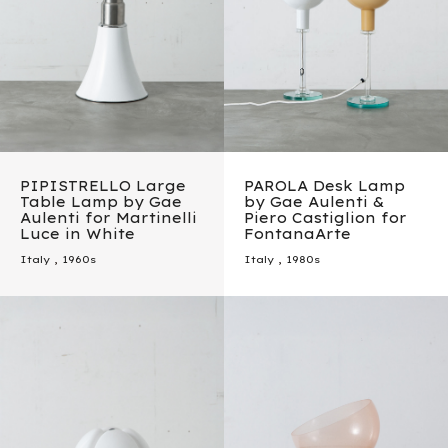
PIPISTRELLO Large
PAROLA Desk Lamp
Table Lamp by Gae
by Gae Aulenti &
Aulenti for Martinelli
Piero Castiglion for
Luce in White
FontanaArte
Italy
,
1960s
Italy
,
1980s