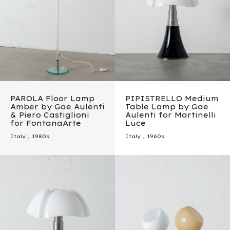
PAROLA Floor Lamp
PIPISTRELLO Medium
Amber by Gae Aulenti
Table Lamp by Gae
& Piero Castiglioni
Aulenti for Martinelli
for FontanaArte
Luce
Italy
,
1980s
Italy
,
1960s