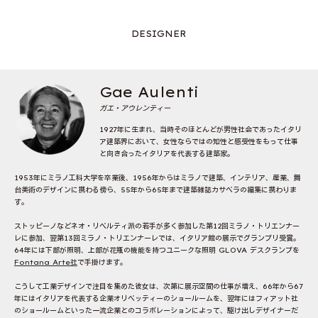
DESIGNER
Gae Aulenti
ガエ・アウレンティー
1927年に生まれ、当時そのほとんどが男性社会であったイタリ
ア建築界において、女性ならではの知性と感受性をもって仕事
と向き合ったイタリアを代表する建築家。
1953年にミラノ工科大学を卒業後、1956年からはミラノで建築、インテリア、産業、舞
台美術のデザインに携わる傍ら、55年から65年まで建築雑誌カサベラの編集に携わりま
す。
ストッピーノなどネオ・リベルティ派の若手が多く参加した第12回ミラノ・トリエンナー
レに参加、翌第13回ミラノ・トリエンナーレでは、イタリア館の展示でグランプリ受賞。
64年には下部が照明、上部が花瓶の機能を持つユニークな照明 GLOVA デスクランプを
Fontana Arte社
で手掛けます。
こうして工業デザインで注目を集めた彼女は、次第に展示空間の仕事が増え、66年から67
年にはイタリアを代表する企業オリベッティーのショールームを、翌年にはフィアット社
のショールームといった一流企業とのコラボレーションによって、駆け出しデザイナーだ