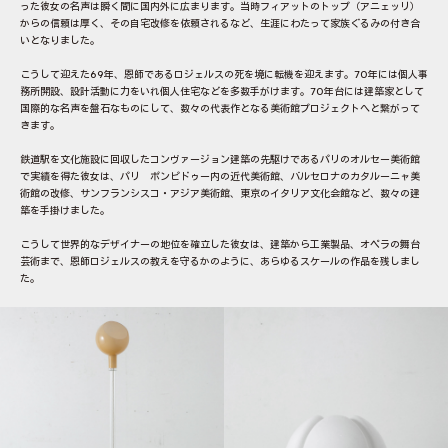
った彼女の名声は瞬く間に国内外に広まります。当時フィアットのトップ（アニェッリ）
からの信頼は厚く、その自宅改修を依頼されるなど、生涯にわたって家族ぐるみの付き合
いとなりました。
こうして迎えた69年、恩師であるロジェルスの死を境に転機を迎えます。70年には個人事
務所開設、設計活動に力をいれ個人住宅などを多数手がけます。70年台には建築家として
国際的な名声を盤石なものにして、数々の代表作となる美術館プロジェクトへと繋がって
きます。
鉄道駅を文化施設に回収したコンヴァージョン建築の先駆けであるパリのオルセー美術館
で実績を得た彼女は、パリ ポンピドゥー内の近代美術館、バルセロナのカタルーニャ美
術館の改修、サンフランシスコ・アジア美術館、東京のイタリア文化会館など、数々の建
築を手掛けました。
こうして世界的なデザイナーの地位を確立した彼女は、建築から工業製品、オペラの舞台
芸術まで、恩師ロジェルスの教えを守るかのように、あらゆるスケールの作品を残しまし
た。