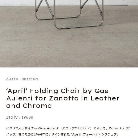
,
CHAIR
SEATING
‘April’ Folding Chair by Gae
Aulenti for Zanotta in Leather
and Chrome
Italy
,
1960s
イタリア人デザイナー Gae Aulenti（ガエ・アウレンティ）によって、Zanotta（ザ
ノッタ）社のために1964年にデザインされた 'April' フォールディングチェア。