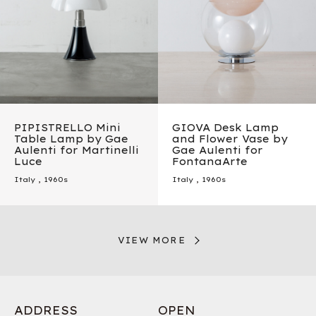
PIPISTRELLO Mini
GIOVA Desk Lamp
Table Lamp by Gae
and Flower Vase by
Aulenti for Martinelli
Gae Aulenti for
Luce
FontanaArte
Italy
,
1960s
Italy
,
1960s
VIEW MORE
ADDRESS
OPEN