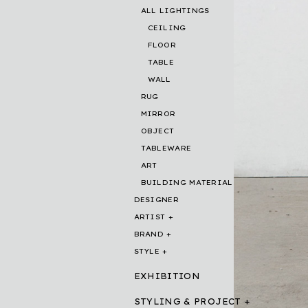
ALL LIGHTINGS
CEILING
FLOOR
TABLE
WALL
RUG
MIRROR
OBJECT
TABLEWARE
ART
BUILDING MATERIAL
DESIGNER
ARTIST
BRAND
STYLE
EXHIBITION
STYLING & PROJECT