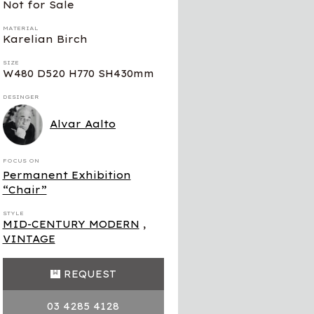
Not for Sale
MATERIAL
Karelian Birch
SIZE
W480 D520 H770 SH430mm
DESINGER
Alvar Aalto
FOCUS ON
Permanent Exhibition
“Chair”
STYLE
MID-CENTURY MODERN
,
VINTAGE
REQUEST
03 4285 4128