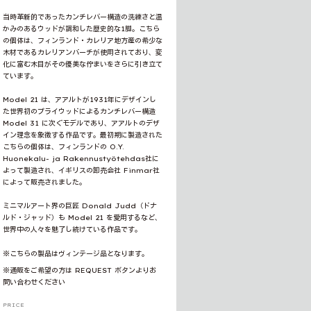
当時革新的であったカンチレバー構造の洗練さと温
かみのあるウッドが調和した歴史的な1脚。こちら
の個体は、フィンランド・カレリア地方産の希少な
木材であるカレリアンバーチが使用されており、変
化に富む木目がその優美な佇まいをさらに引き立て
ています。
Model 21 は、アアルトが1931年にデザインし
た世界初のプライウッドによるカンチレバー構造
Model 31 に次ぐモデルであり、アアルトのデザ
イン理念を象徴する作品です。最初期に製造された
こちらの個体は、フィンランドの O.Y.
Huonekalu- ja Rakennustyötehdas社に
よって製造され、イギリスの卸売会社 Finmar社
によって販売されました。
ミニマルアート界の巨匠 Donald Judd（ドナ
ルド・ジャッド）も Model 21 を愛用するなど、
世界中の人々を魅了し続けている作品です。
※こちらの製品はヴィンテージ品となります。
※通販をご希望の方は REQUEST ボタンよりお
問い合わせください
PRICE