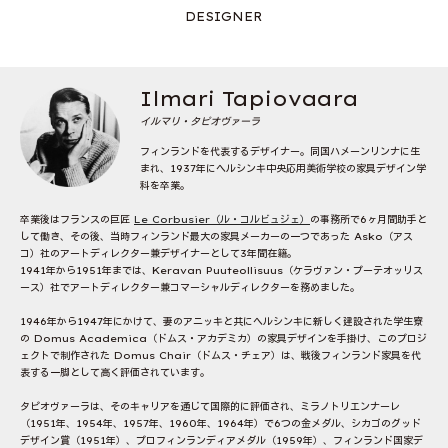
DESIGNER
Ilmari Tapiovaara
イルマリ・タピオヴァーラ
フィンランドを代表するデザイナー。同国ハメーンリンナに生
まれ、1937年にヘルシンキ中央応用美術学校の家具デザイン学
科を卒業。
卒業後はフランスの巨匠
Le Corbusier（ル・コルビュジェ）
の事務所で6ヶ月間助手と
して働き、その後、当時フィンランド最大の家具メーカーの一つであった Asko（アス
コ）社のアートディレクター兼デザイナーとして3年間在籍。
1941年から1951年までは、Keravan Puuteollisuus（ケラヴァン・プーテオッリス
ース）社でアートディレクター兼コマーシャルディレクターを務めました。
1946年から1947年にかけて、妻のアニッキと共にヘルシンキに新しく建設された学生寮
の Domus Academica（ドムス・アカデミカ）の家具デザインを手掛け、このプロジ
ェクトで制作された Domus Chair（ドムス・チェア）は、戦後フィンランド家具を代
表する一脚として高く評価されています。
タピオヴァーラは、そのキャリアを通じて国際的に評価され、ミラノトリエンナーレ
（1951年、1954年、1957年、1960年、1964年）で6つの金メダル、シカゴのグッド
デザイン賞（1951年）、プロフィンランディアメダル（1959年）、フィンランド国家デ