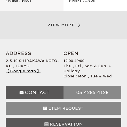
Finland
,
1950s
Finland
,
1950s
VIEW MORE
ADDRESS
OPEN
2-5-10 SHIRAKAWA KOTO-
12:00-19:00
KU , TOKYO
Thu , Fri , Sat. & Sun. +
【 Google map 】
Holiday
Close : Mon , Tue & Wed
CONTACT
03 4285 4128
ITEM REQUEST
RESERVATION