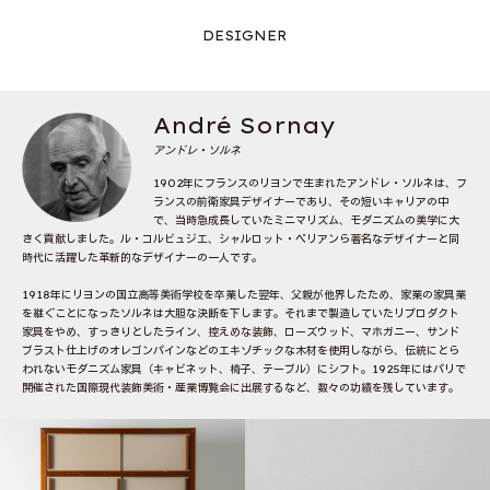
DESIGNER
André Sornay
アンドレ・ソルネ
1902年にフランスのリヨンで生まれたアンドレ・ソルネは、フ
ランスの前衛家具デザイナーであり、その短いキャリアの中
で、当時急成長していたミニマリズム、モダニズムの美学に大
きく貢献しました。ル・コルビュジエ、シャルロット・ペリアンら著名なデザイナーと同
時代に活躍した革新的なデザイナーの一人です。
1918年にリヨンの国立高等美術学校を卒業した翌年、父親が他界したため、家業の家具業
を継ぐことになったソルネは大胆な決断を下します。それまで製造していたリプロダクト
家具をやめ、すっきりとしたライン、控えめな装飾、ローズウッド、マホガニー、サンド
ブラスト仕上げのオレゴンパインなどのエキゾチックな木材を使用しながら、伝統にとら
われないモダニズム家具（キャビネット、椅子、テーブル）にシフト。1925年にはパリで
開催された国際現代装飾美術・産業博覧会に出展するなど、数々の功績を残しています。