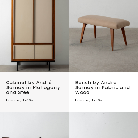
Cabinet by André
Bench by André
Sornay in Mahogany
Sornay in Fabric and
and Steel
Wood
France
,
1960s
France
,
1950s