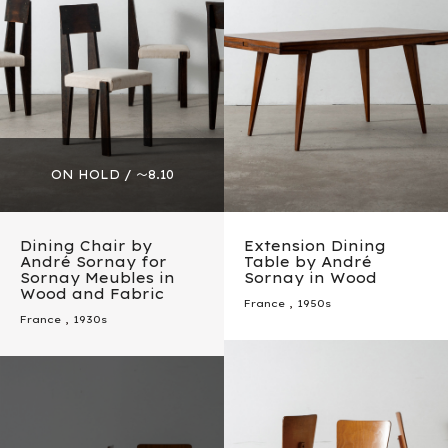
Dining Chair by
Extension Dining
André Sornay for
Table by André
Sornay Meubles in
Sornay in Wood
Wood and Fabric
France
,
1950s
France
,
1930s