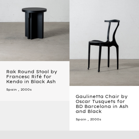
Rak Round Stool by
Francesc Rifé for
Kendo in Black Ash
Spain
,
2000s
Gaulinetta Chair by
Oscar Tusquets for
BD Barcelona in Ash
and Black
Spain
,
2000s