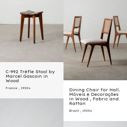
C-992 Trèfle Stool by
Marcel Gascoin in
Wood
France
,
1950s
Dining Chair for Hall.
Móveis e Decorações
in Wood , Fabric and
Rattan
Brazil
,
1950s