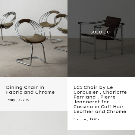
Dining Chair in
LC1 Chair by Le
Fabric and Chrome
Corbusier , Charlotte
Perriand , Pierre
Italy
,
1970s
Jeanneret for
Cassina in Calf Hair
Leather and Chrome
France
,
1970s